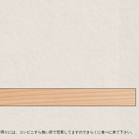
が周りには、コンビニすら無い所で営業してますのできらくに食べに来て下さい。