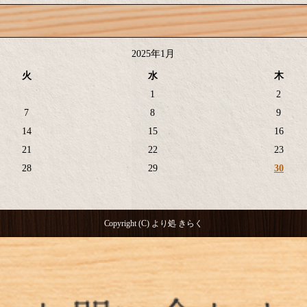
2025年1月
火
水
木
1
2
7
8
9
14
15
16
21
22
23
28
29
30
Copyright (C) より処 きらく